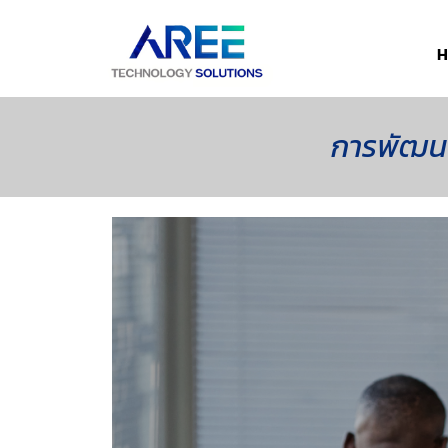
H
การพัฒนาซ