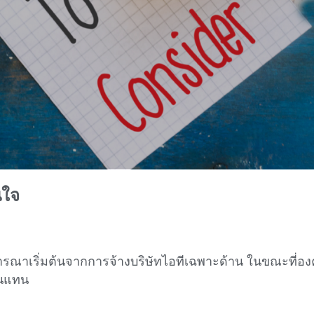
นใจ
ารณาเริ่มต้นจากการจ้างบริษัทไอทีเฉพาะด้าน ในขณะที่อ
ในแทน